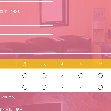
岸北2-8-6
月
火
水
木
金
◯
◯
×
◯
◯
◯
◯
×
×
◯
5:00まで
曜・日曜・祝日