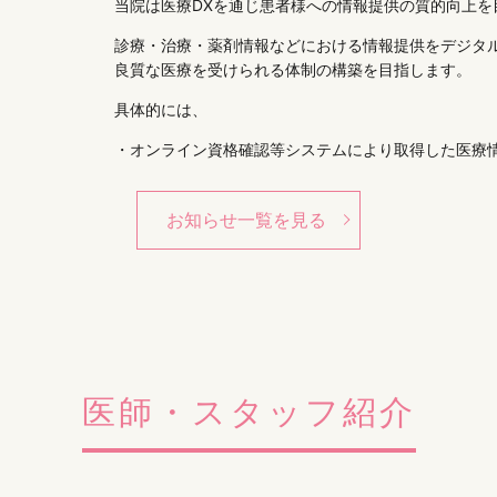
当院は医療DXを通じ患者様への情報提供の質的向上を
診療・治療・薬剤情報などにおける情報提供をデジタ
良質な医療を受けられる体制の構築を目指します。
具体的には、
・オンライン資格確認等システムにより取得した医療
・マイナ保険証の利用を促進
お知らせ一覧を見る
※当院では令和5年８月３日より、マイナンバーカード
ます。受診歴、薬剤情報、特定健診情報、その他必要
療の提供に努めています。正確な情報を取得・活用す
いします。
※当院では領収書の発行の際に、個別の診療報酬の算
医師・スタッフ紹介
ます。また、公費負担医療を利用されているため、自
行しております。明細書の発行を希望されない方は、