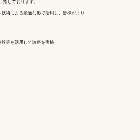
目指しております。
ル技術による最適な形で活用し、皆様がより
情報等を活用して診療を実施
によるオンライン資格確認をおこなっており
な診療情報を取得・活用し、より質の高い医
るため、マイナ保険証の利用にご協力をお願
定項目がわかる明細書を無料で発行しており
己負担のない方についても明細書を無料で発
会計窓口にお申し出ください。