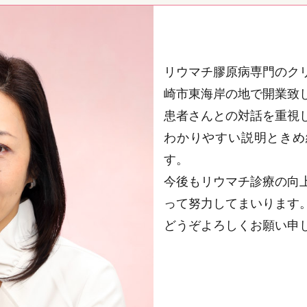
2024/06/04
マイナンバーカードによるオンライン資格確認につい
当院では令和5年8月3日より、マイナンバーカードに
す。 受診歴、薬剤情報、特定健診情報、その他必要な
の提供に努めています。 正確な情報を取得・活用する
リウマチ膠原病専門のクリ
いたします。
崎市東海岸の地で開業致
尚、令和6年6月よりマイナ保険証のご利用で点数（窓
患者さんとの対話を重視
◎マイナ保険証をご利用の場合‥初診時1点、再診時1点
わかりやすい説明ときめ
◎従来型の保険証をご利用の場合‥初診時3点、再診時
す。
※令和6年12月2日より現行の保険証は発行されなく
今後もリウマチ診療の向
は最大1年間有効です）
って努力してまいります
どうぞよろしくお願い申
2024/06/04
お知らせ
薬剤によっては供給が不安定になっているものがある
方を行っております。
一般名処方とは；医薬品の有効成分に係る一般名称に