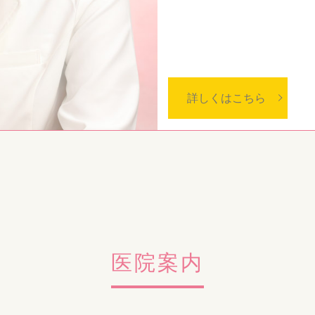
かといった個別の銘柄を指定せずに処方を行う事です。 
い場合に、患者様が「後発品ではなく先発品（長期収
者の差額の4分の1を患者様自身が負担する仕組み（選
2024/05/14
明細書の発行について
詳しくはこちら
当院では領収書の発行の際に、個別の診療報酬の算定
す。 また、公費負担医療を利用されているため、自己
しております。 明細書の発行を希望されない方は、会
2024/03/21
お知らせ
3月10日（日） 慶應大学リウマチ・膠原病内科 金
HP改定にあたり温かいメッセージを頂戴いたしました
医院案内
詳しくはこちら