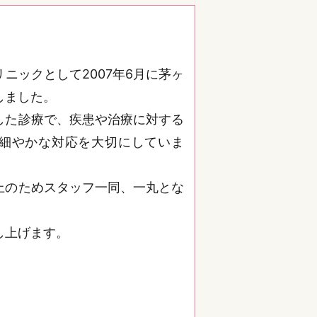
て
よるオンライン資格確認をおこなっておりま
診療情報を取得・活用し、より質の高い医療
ため、マイナ保険証の利用にご協力をお願い
ニックとして2007年6月に茅ヶ
しました。
口負担額）が変わります。
した診療で、疾患や治療に対する
（3か月に1回）
細やかな対応を大切にしていま
2点（3か月に1回）
なります。 （12月1日時点で有効な保険証
上のためスタッフ一同、一丸とな
。
し上げます。
ため、当院では商品名ではなく一般名での処
よる処方で、医師が先発医薬品か後発医薬品