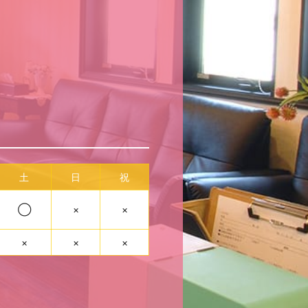
土
日
祝
◯
×
×
×
×
×